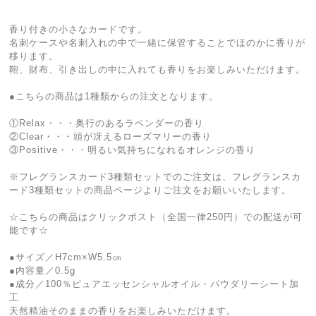
香り付きの小さなカードです。
名刺ケースや名刺入れの中で一緒に保管することでほのかに香りが
移ります。
鞄、財布、引き出しの中に入れても香りをお楽しみいただけます。
●こちらの商品は1種類からの注文となります。
①Relax・・・奥行のあるラベンダーの香り
②Clear・・・頭が冴えるローズマリーの香り
③Positive・・・明るい気持ちになれるオレンジの香り
※フレグランスカード3種類セットでのご注文は、フレグランスカ
ード3種類セットの商品ページよりご注文をお願いいたします。
☆こちらの商品はクリックポスト（全国一律250円）での配送が可
能です☆
●サイズ／H7cm×W5.5㎝
●内容量／0.5g
●成分／100％ピュアエッセンシャルオイル・パウダリーシート加
工
天然精油そのままの香りをお楽しみいただけます。