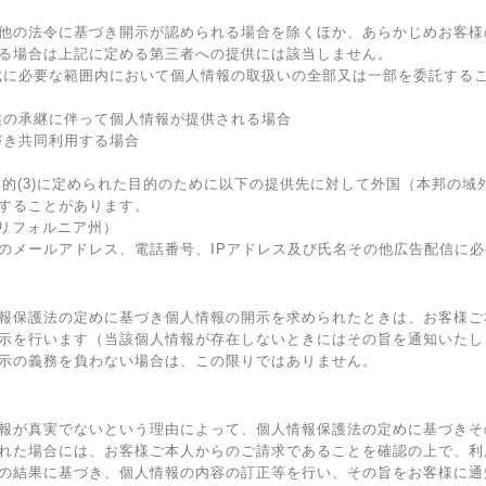
他の法令に基づき開示が認められる場合を除くほか、あらかじめお客様
る場合は上記に定める第三者への提供には該当しません。
成に必要な範囲内において個人情報の取扱いの全部又は一部を委託する
業の承継に伴って個人情報が提供される場合
づき共同利用する場合
目的(3)に定められた目的のために以下の提供先に対して外国（本邦の
することがあります。
米国・カリフォルニア州）
のメールアドレス、電話番号、IPアドレス及び氏名その他広告配信に
報保護法の定めに基づき個人情報の開示を求められたときは、お客様ご
示を行います（当該個人情報が存在しないときにはその旨を通知いたし
示の義務を負わない場合は、この限りではありません。
報が真実でないという理由によって、個人情報保護法の定めに基づきそ
れた場合には、お客様ご本人からのご請求であることを確認の上で、利
の結果に基づき、個人情報の内容の訂正等を行い、その旨をお客様に通