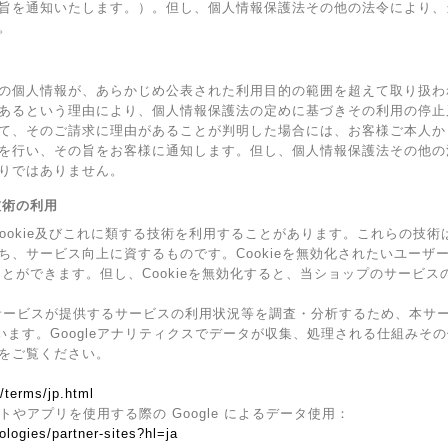
旨を通知いたします。）。但し、個人情報保護法その他の法令により、
。
の個人情報が、あらかじめ公表された利用目的の範囲を超えて取り扱わ
あるという理由により、個人情報保護法の定めに基づきその利用の停止
て、そのご請求に理由があることが判明した場合には、お客様ご本人か
を行い、その旨をお客様に通知します。但し、個人情報保護法その他の
りではありません。
の技術の利用
Cookie及びこれに類する技術を利用することがあります。これらの技
ち、サービス向上に資するものです。Cookieを無効化されたいユーザ
ることができます。但し、Cookieを無効化すると、当ショップのサービ
ービスが提供するサービスの利用状況等を調査・分析するため、本サービス上
ています。Googleアナリティクスでデータが収集、処理される仕組みその
をご覧ください。
/terms/jp.html
イトやアプリを使用する際の Google によるデータ使用：
ologies/partner-sites?hl=ja