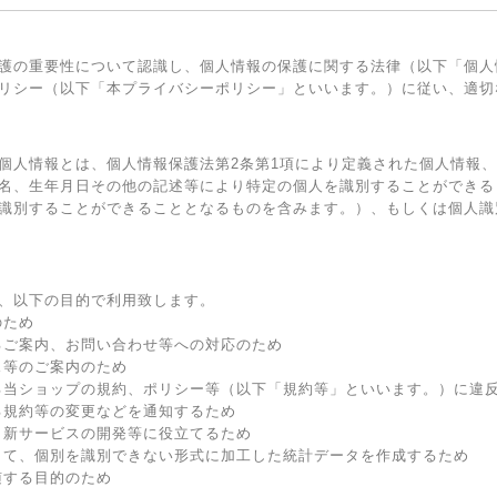
護の重要性について認識し、個人情報の保護に関する法律（以下「個人
リシー（以下「本プライバシーポリシー」といいます。）に従い、適切
個人情報とは、個人情報保護法第2条第1項により定義された個人情報
名、生年月日その他の記述等により特定の個人を識別することができる
識別することができることとなるものを含みます。）、もしくは個人識
、以下の目的で利用致します。
のため
るご案内、お問い合わせ等への対応のため
ス等のご案内のため
る当ショップの規約、ポリシー等（以下「規約等」といいます。）に違
る規約等の変更などを通知するため
、新サービスの開発等に役立てるため
して、個別を識別できない形式に加工した統計データを作成するため
随する目的のため