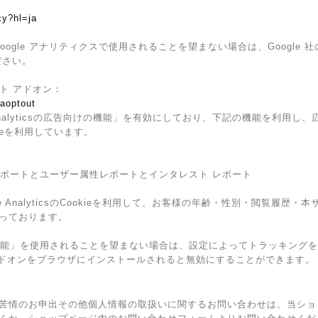
cy?hl=ja
ogle アナリティクスで使用されることを望まない場合は、Google 社の
ださい。
ウト アドオン：
gaoptout
Analyticsの広告向けの機能」を有効にしており、下記の機能を利用し、広告
kieを利用しています。
ザー属性レポートとユーザー属性レポートとインタレスト レポート
e AnalyticsのCookieを利用して、お客様の年齢・性別・閲覧履歴
っております。
広告向けの機能」を使用されることを望まない場合は、設定によってトラッキン
トアウト アドオンをブラウザにインストールされると無効にすることができます。
苦情のお申出その他個人情報の取扱いに関するお問い合わせは、当ショ