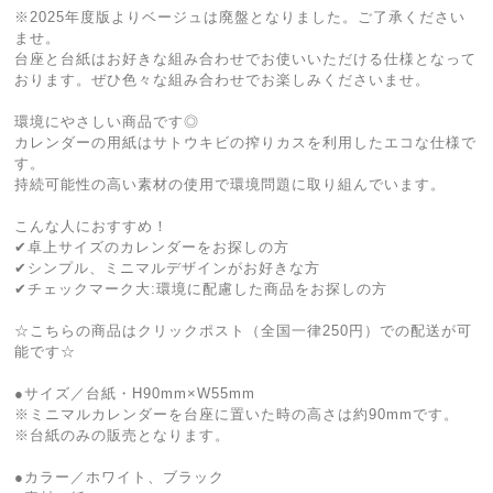
※2025年度版よりベージュは廃盤となりました。ご了承ください
ませ。
台座と台紙はお好きな組み合わせでお使いいただける仕様となって
おります。ぜひ色々な組み合わせでお楽しみくださいませ。
環境にやさしい商品です◎
カレンダーの⽤紙はサトウキビの搾りカスを利⽤したエコな仕様で
す。
持続可能性の⾼い素材の使⽤で環境問題に取り組んでいます。
こんな人におすすめ！
✔卓上サイズのカレンダーをお探しの方
✔シンプル、ミニマルデザインがお好きな方
✔チェックマーク大:環境に配慮した商品をお探しの方
☆こちらの商品はクリックポスト（全国一律250円）での配送が可
能です☆
●サイズ／台紙・H90mm×W55mm
※ミニマルカレンダーを台座に置いた時の高さは約90mmです。
※台紙のみの販売となります。
●カラー／ホワイト、ブラック