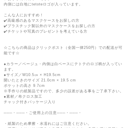
内側には白地にtetoteロゴが入っています。
こんな人におすすめ！
✔️高級感のあるマスクケースをお探しの方
✔️プラスチック製以外のマスクケースをお探しの方
✔️チケットや写真のプレゼントを考えている方
☆こちらの商品はクリックポスト（全国一律250円）での配送が可
能です☆
●カラー／ベージュ・内側は白ベースにテトテのロゴ柄が入ってい
ます。
●サイズ／W10.5㎝ × H19.5cm
開いたときのサイズ 21.0cm × 19.5 cm
ポケットの高さ 9.7cm
※手作りの紙製品ですので、多少の誤差がある事をご了承下さい。
●素材／布クロス加工
チャック付きパッケージ入り
───・───・ご使用上の注意───・───・
・紙製のため摩擦・水濡れにはご注意ください。